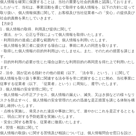
個人情報を確実に保護することは、当社の重要な社会的責務と認識しております。
したがって、当社は、事業活動を通じて取得する個人情報を、以下の方針に従って
取り扱い、個人情報保護に関して、お客様及び当社従業者への「安心」の提供及び
社会的責務を果たしていきます。
【方針】
1．個人情報の取得、利用及び提供に関して
・適法、かつ、公正な手段によって個人情報を取得いたします。
・利用目的の達成に必要な範囲内で、個人情報を利用いたします。
・個人情報を第三者に提供する場合には、事前に本人の同意を取ります。
・取得した個人情報の目的外利用はいたしません。また、そのための措置を講じま
す。
・目的外利用の必要が生じた場合は新たな利用目的の再同意を得た上で利用いたし
ます。
2．法令、国が定める指針その他の規範（以下、「法令等」という。）に関して
個人情報を取り扱う事業に関連する法令等を常に把握することに努め、当社事業に
従事する従業者（以下、「従業者」という）に周知し、遵守いたします。
3．個人情報の安全管理に関して
・個人情報への不正アクセス、個人情報の漏えい、滅失、又はき損などの様々なリ
スクを防止すべく、個人情報の安全管理のための迅速な是正措置を講じる体制を構
築し維持いたします。
・点検を実施し、発見された違反や事故に対して、速やかにこれを是正するととも
に、弱点に対する予防処置を実施いたします。
・安全に関する教育を、従業者に徹底いたします。
4．苦情・相談に関して
個人情報の取扱いに関する苦情及び相談については、個人情報問合せ窓口を設け、