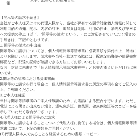
人事、総務などの雇用管理
報
【開示等の請求手続き】
当社がご本人様又はその代理人様から、当社が保有する開示対象個人情報に関して
利用目的の通知、開示、内容の訂正、追加又は削除、利用の停止、消去及び第三者
への提供の停止（以下、“開示等の請求”という。）にご対応させていただく場合の
手続きは、下記のとおりです。
1. 開示等の請求の申出先
開示等のご請求については、個人情報開示等請求書に必要書類を添付の上、郵送に
よりお願いいたします。請求書を当社へ郵送する際には、配達記録郵便や簡易書留
郵便など、配達の記録が確認できる方法にてお願いいたします。
なお、封筒に朱書きで「個人情報開示等請求書在中」とお書き添えいただければ幸
いです。
2.開示等の請求における提出書面
開示等のご請求を行う場合は、個人情報開示等請求書に所定の事項を全てご記入の
上、ご郵送ください。
3.ご本人様確認
当社は開示等請求者のご本人様確認のため、お電話による照合を行います。ただし
電話による照合が出来ない場合、運転免許証、住民票、健康保険証等のコピーを提
示していただく場合がございます。
4.代理人様による開示等のご請求
開示等のご請求をすることについて代理人様に委任する場合は、個人情報開示等請
求書に加えて、下記の書類をご同封ください。
(1)代理人様本人であることを確認するための書類（コピー）