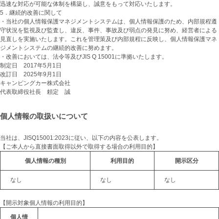
迅速な対応が可能な体制を構築し、誠意をもって対応いたします。
5．継続的改善に関して
・当社の個人情報保護マネジメントシステムは、個人情報保護のため、内部規程遵
守状況を監視及び監査し、違反、事件、事故及び弱点の発見に努め、経営者による
見直しを実施いたします。これを管理策及び内部規程に反映し、個人情報保護マネ
ジメントシステムの継続的改善に努めます。
・改善においては、法令等及びJIS Q 15001に準拠いたします。
制定日 2017年5月1日
改訂日 2025年9月1日
キャンピングカー株式会社
代表取締役社長 頼定 誠
個人情報の取扱いについて
当社は、JISQ15001:2023に従い、以下の内容を公表します。
【ご本人から直接書面取得以外で取得する場合の利用目的】
個人情報の種別
利用目的
開示区分
なし
なし
なし
【開示対象個人情報の利用目的】
個人情