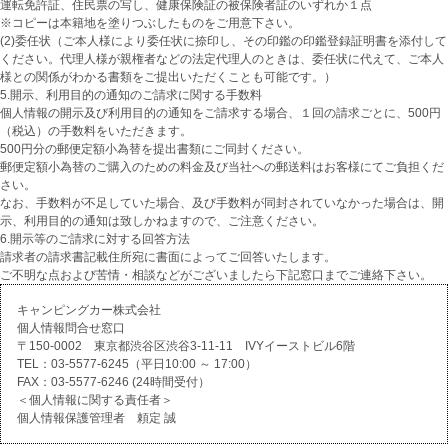
運転免許証、住民票の写し、健康保険証の被保険者証のいずれか１点
※コピーは本籍地を塗りつぶしたものをご用意下さい。
(2)委任状（ご本人様により委任状に捺印し、その印鑑の印鑑登録証明書を添付して
ください。代理人様が親権者などの法定代理人のときは、委任状に代えて、ご本人
様との関係がわかる書類をご提出いただくことも可能です。）
5.開示、利用目的の通知のご請求に関する手数料
個人情報の開示及び利用目的の通知をご請求する場合、１回の請求ごとに、500円
（税込）の手数料をいただきます。
500円分の郵便定額小為替を提出書類にご同封ください。
郵便定額小為替のご購入のための料金及び当社への郵送料はお客様にてご負担くだ
さい。
なお、手数料が不足していた場合、及び手数料が同封されていなかった場合は、開
示、利用目的の通知は致しかねますので、ご注意ください。
6.開示等のご請求に対する回答方法
請求者の請求書記載住所宛に書面によってご回答いたします。
ご不明な点および苦情・相談などがございましたら下記窓口までご連絡下さい。
キャンピングカー株式会社
個人情報問合せ窓口
〒150-0002 東京都渋谷区渋谷3-11-11 IVYイーストビル6階
TEL：03-5577-6245（平日10:00 ～ 17:00）
FAX：03-5577-6246 (24時間受付）
＜個人情報に関する責任者＞
個人情報保護管理者 頼定 誠